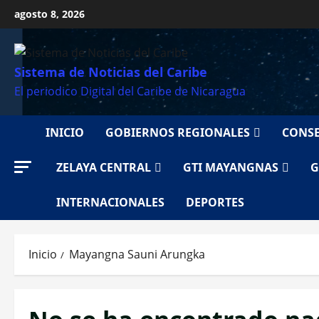
Saltar
agosto 8, 2026
al
contenido
Sistema de Noticias del Caribe
El periodico Digital del Caribe de Nicaragua
INICIO
GOBIERNOS REGIONALES
CONSE
ZELAYA CENTRAL
GTI MAYANGNAS
G
INTERNACIONALES
DEPORTES
Inicio
Mayangna Sauni Arungka