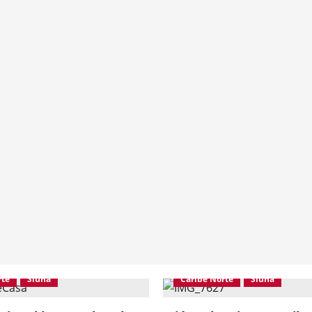
rte
Siuna
Caribe Norte
Siuna