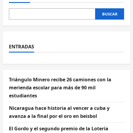
compromiso
con
la
Paz
BUSCAR
y
la
Dignidad
en
encuentro
regional
en
ENTRADAS
Rosita
Triángulo Minero recibe 26 camiones con la
merienda escolar para más de 90 mil
estudiantes
Nicaragua hace historia al vencer a cuba y
avanza a la final por el oro en beisbol
El Gordo y el segundo premio de la Lotería