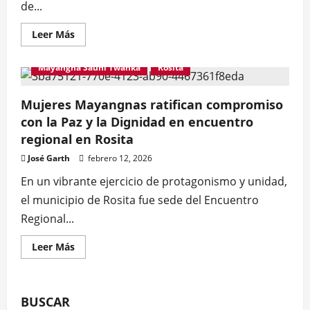
de...
Leer
Leer Más
más
Caribe Norte
Gti Mayangnas
acerca
de
Mayangna Sauni Twahka
Rosita
Tragedia
en
Rosita:
medico
Mujeres Mayangnas ratifican compromiso
fallece
con la Paz y la Dignidad en encuentro
tras
colisión
regional en Rosita
José Garth
febrero 12, 2026
En un vibrante ejercicio de protagonismo y unidad,
el municipio de Rosita fue sede del Encuentro
Regional...
Leer
Leer Más
más
acerca
de
Mujeres
Mayangnas
BUSCAR
ratifican