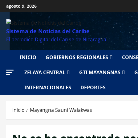
Saltar
agosto 9, 2026
al
contenido
Sistema de Noticias del Caribe
El periodico Digital del Caribe de Nicaragua
INICIO
GOBIERNOS REGIONALES
CONSE
ZELAYA CENTRAL
GTI MAYANGNAS
G
INTERNACIONALES
DEPORTES
Inicio
Mayangna Sauni Walakwas