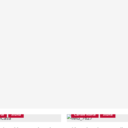
rte
Siuna
Caribe Norte
Siuna