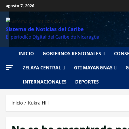
Saltar
agosto 7, 2026
al
contenido
Sistema de Noticias del Caribe
El periodico Digital del Caribe de Nicaragua
INICIO
GOBIERNOS REGIONALES
CONSE
ZELAYA CENTRAL
GTI MAYANGNAS
G
INTERNACIONALES
DEPORTES
Inicio
Kukra Hill