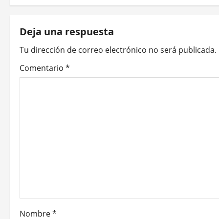
e
g
Deja una respuesta
a
Tu dirección de correo electrónico no será publicada.
c
Comentario
*
i
ó
n
d
e
e
n
Nombre
*