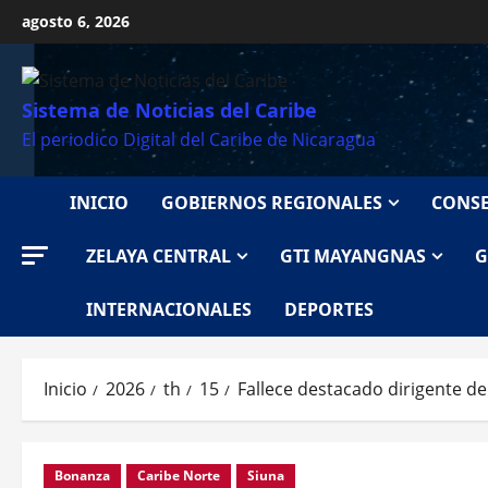
Saltar
agosto 6, 2026
al
contenido
Sistema de Noticias del Caribe
El periodico Digital del Caribe de Nicaragua
INICIO
GOBIERNOS REGIONALES
CONSE
ZELAYA CENTRAL
GTI MAYANGNAS
G
INTERNACIONALES
DEPORTES
Inicio
2026
th
15
Fallece destacado dirigente de
Bonanza
Caribe Norte
Siuna