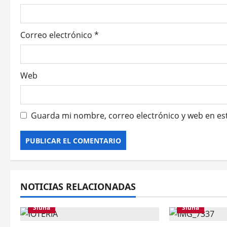
t
r
Correo electrónico
*
a
d
Web
a
s
Guarda mi nombre, correo electrónico y web en es
NOTICIAS RELACIONADAS
Siuna
Siuna