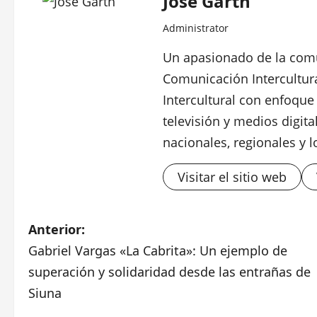
José Garth
Administrator
Un apasionado de la comu
Comunicación Intercultur
Intercultural con enfoque 
televisión y medios digit
nacionales, regionales y l
Visitar el sitio web
N
Anterior:
Gabriel Vargas «La Cabrita»: Un ejemplo de
a
superación y solidaridad desde las entrañas de
v
Siuna