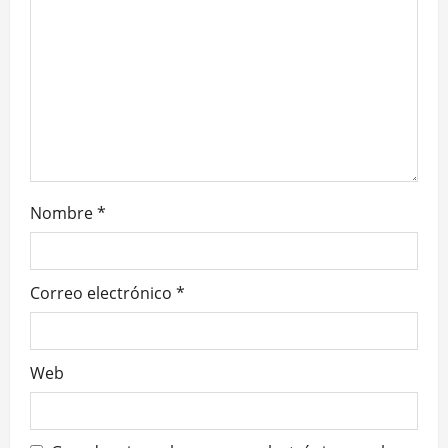
e
n
t
r
a
Nombre
*
d
a
Correo electrónico
*
s
Web