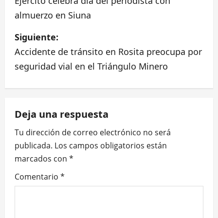
a
Ejercito celebra día del periodista con
almuerzo en Siuna
v
Siguiente:
e
Accidente de tránsito en Rosita preocupa por
g
seguridad vial en el Triángulo Minero
a
c
Deja una respuesta
i
Tu dirección de correo electrónico no será
ó
publicada.
Los campos obligatorios están
marcados con
*
n
Comentario
*
d
e