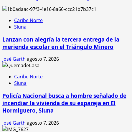
del
Pomares
Caribe Norte
Siuna
Lanzan con alegría la tercera entrega de la
merienda escolar en el Triángulo Minero
José Garth
agosto 7, 2026
Caribe Norte
Siuna
Policía Nacional busca a hombre señalado de
incendiar la vivienda de su expareja en El
Hormiguero, Siuna
José Garth
agosto 7, 2026