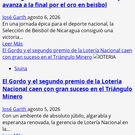
avanza a la final por el oro en beisbol
camiones
con
José Garth
agosto 6, 2026
la
En una jornada épica para el deporte nacional, la
merienda
Selección de Beisbol de Nicaragua consiguió una
escolar
victoria...
para
Leer
Leer Más
más
más
El Gordo y el segundo premio de la Lotería Nacional caen
de
acerca
con gran suceso en el Triángulo Minero
90
de
mil
Siuna
Nicaragua
estudiantes
hace
El Gordo y el segundo premio de la Lotería
historia
Nacional caen con gran suceso en el Triángulo
al
Minero
vencer
a
José Garth
agosto 5, 2026
cuba
Con un ambiente de absoluto júbilo, algarabía y
y
esperanza renovada, la gerencia de Lotería Nacional en
avanza
la...
a