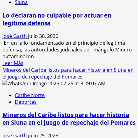
Siuna
Fortalecen
capacidades
Lo declaran no culpable por actuar en
docentes
legítima defensa
en
Siuna
José Garth
julio 30, 2026
con
En un fallo fundamentado en el principio de legítima
inicio
defensa, las autoridades judiciales del Triángulo Minero
del
dictaminaron...
diplomado
Leer
Leer Más
en
más
Mineros del Caribe listos para hacer historia en Siuna en
historia
acerca
el juego de repechaje del Pomares
e
de
identidad
Lo
nacional
Caribe Norte
declaran
Deportes
no
culpable
Mineros del Caribe listos para hacer historia
por
en Siuna en el juego de repechaje del Pomares
actuar
en
José Garth
julio 25, 2026
legítima