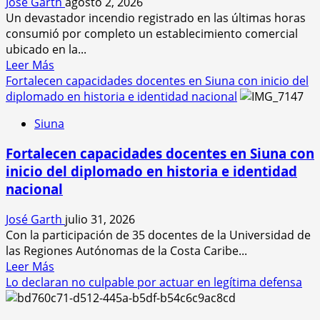
José Garth
agosto 2, 2026
recibe
Minero
Un devastador incendio registrado en las últimas horas
a
consumió por completo un establecimiento comercial
36
ubicado en la...
estudiantes
Leer
Leer Más
de
más
Fortalecen capacidades docentes en Siuna con inicio del
enfermería
acerca
diplomado en historia e identidad nacional
de
de
URACCAN
Siuna
Incendio
devora
Fortalecen capacidades docentes en Siuna con
negocio
inicio del diplomado en historia e identidad
en
nacional
la
comunidad
José Garth
julio 31, 2026
Riscos
Con la participación de 35 docentes de la Universidad de
de
las Regiones Autónomas de la Costa Caribe...
Oro,
Leer
Leer Más
Rosita
más
Lo declaran no culpable por actuar en legítima defensa
acerca
de