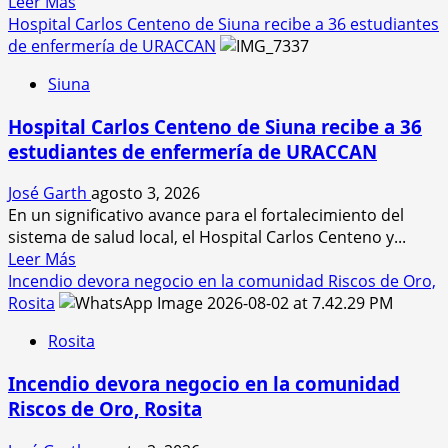
Leer
Leer Más
la
más
Hospital Carlos Centeno de Siuna recibe a 36 estudiantes
final
acerca
de enfermería de URACCAN
por
de
el
Siuna
El
oro
Gordo
en
Hospital Carlos Centeno de Siuna recibe a 36
y
beisbol
estudiantes de enfermería de URACCAN
el
segundo
José Garth
agosto 3, 2026
premio
En un significativo avance para el fortalecimiento del
de
sistema de salud local, el Hospital Carlos Centeno y...
la
Leer
Leer Más
Lotería
más
Incendio devora negocio en la comunidad Riscos de Oro,
Nacional
acerca
Rosita
caen
de
con
Rosita
Hospital
gran
Carlos
suceso
Incendio devora negocio en la comunidad
Centeno
en
Riscos de Oro, Rosita
de
el
Siuna
Triángulo