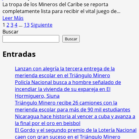
La tropa de los Mineros del Caribe se reporta
defensa
completamente lista para recibir el vital juego de...
Leer
Leer Más
Paginación
más
1
2
3
4
…
13
Siguiente
acerca
Buscar
de
de
Buscar
entradas
Mineros
del
Entradas
Caribe
listos
Lanzan con alegría la tercera entrega de la
para
merienda escolar en el Triángulo Minero
hacer
Policía Nacional busca a hombre señalado de
historia
incendiar la vivienda de su expareja en El
en
Hormiguero, Siuna
Siuna
Triángulo Minero recibe 26 camiones con la
en
merienda escolar para más de 90 mil estudiantes
el
Nicaragua hace historia al vencer a cuba y avanza a
juego
la final por el oro en beisbol
de
El Gordo y el segundo premio de la Lotería Nacional
repechaje
caen con gran suceso en el Triángulo Minero