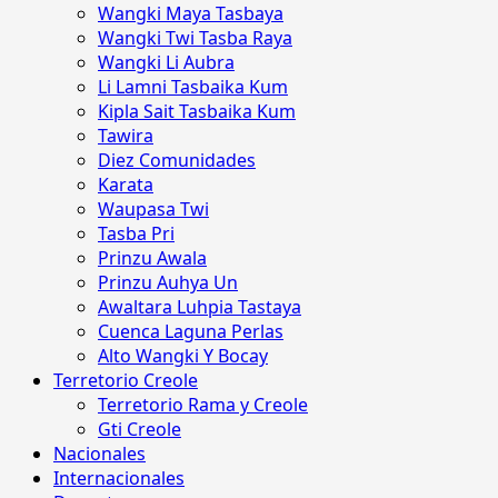
Wangki Maya Tasbaya
Wangki Twi Tasba Raya
Wangki Li Aubra
Li Lamni Tasbaika Kum
Kipla Sait Tasbaika Kum
Tawira
Diez Comunidades
Karata
Waupasa Twi
Tasba Pri
Prinzu Awala
Prinzu Auhya Un
Awaltara Luhpia Tastaya
Cuenca Laguna Perlas
Alto Wangki Y Bocay
Terretorio Creole
Terretorio Rama y Creole
Gti Creole
Nacionales
Internacionales