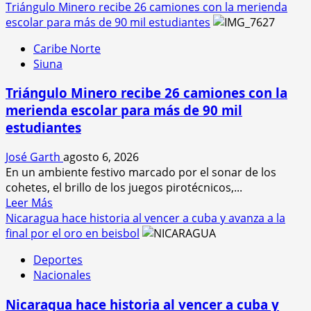
más
Triángulo Minero recibe 26 camiones con la merienda
Minero
acerca
escolar para más de 90 mil estudiantes
de
Caribe Norte
Policía
Siuna
Nacional
busca
Triángulo Minero recibe 26 camiones con la
a
merienda escolar para más de 90 mil
hombre
estudiantes
señalado
de
José Garth
agosto 6, 2026
incendiar
En un ambiente festivo marcado por el sonar de los
la
cohetes, el brillo de los juegos pirotécnicos,...
vivienda
Leer
Leer Más
de
más
Nicaragua hace historia al vencer a cuba y avanza a la
su
acerca
final por el oro en beisbol
expareja
de
en
Deportes
Triángulo
El
Nacionales
Minero
Hormiguero,
recibe
Siuna
Nicaragua hace historia al vencer a cuba y
26