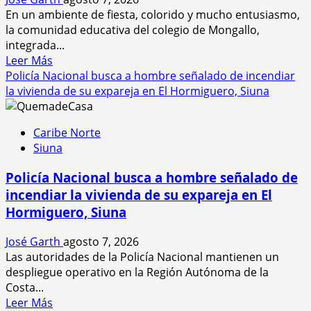
En un ambiente de fiesta, colorido y mucho entusiasmo,
la comunidad educativa del colegio de Mongallo,
integrada...
Leer
Leer Más
más
Policía Nacional busca a hombre señalado de incendiar
acerca
la vivienda de su expareja en El Hormiguero, Siuna
de
Lanzan
Caribe Norte
con
Siuna
alegría
la
Policía Nacional busca a hombre señalado de
tercera
incendiar la vivienda de su expareja en El
entrega
Hormiguero, Siuna
de
la
José Garth
agosto 7, 2026
merienda
Las autoridades de la Policía Nacional mantienen un
escolar
despliegue operativo en la Región Autónoma de la
en
Costa...
el
Leer
Leer Más
Triángulo