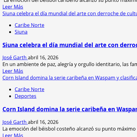
y
Caribe
Leer
Leer Más
Bluefields
2026
más
Siuna celebra el día mundial del arte con derroche de cultu
a
acerca
la
Caribe Norte
de
Gran
Siuna
La
Final
cruz
de
Siuna celebra el día mundial del arte con derro
de
la
Río
LXXV
José Garth
abril 16, 2026
Grande
Serie
En un ambiente de paz, alegría y orgullo identitario, las fa
y
del
Leer
Leer Más
Corn
Caribe
más
Corn Island domina la serie caribeña en Waspam y clasific
Island
acerca
dominan
Caribe Norte
de
en
Deportes
Siuna
la
celebra
jornada
Corn Island domina la serie caribeña en Waspam
el
de
día
la
José Garth
abril 16, 2026
mundial
Serie
La emoción del béisbol costeño alcanzó su punto máximo es
del
del
Leer
Leer Más