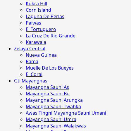
Kukra Hill
Corn Island
Laguna De Perlas
Paiwas
El Tortuguero
La Cruz De Rio Grande
Karawala
Zelaya Central
Nueva Guinea
Rama
Muelle De Los Bueyes
El Coral
Gti Mayangnas
Mayangna Sauni As
Mayangna Sauni Bu
Mayangna Sauni Arungka
Mayangna Sauni Twahka
Awas Tingni Mayangna Sauni Umani
Mayangna Sauni Umra
Mayangna Sauni Walakwas