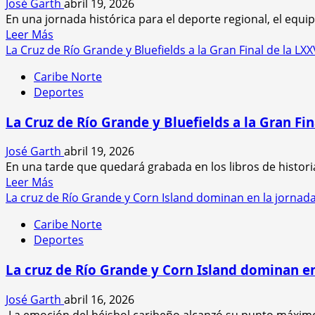
José Garth
abril 19, 2026
honores
En una jornada histórica para el deporte regional, el equip
en
Leer
Leer Más
intensa
más
La Cruz de Río Grande y Bluefields a la Gran Final de la LXX
serie
acerca
en
Caribe Norte
de
Siuna
Deportes
La
Cruz
La Cruz de Río Grande y Bluefields a la Gran Fin
de
Río
José Garth
abril 19, 2026
Grande
En una tarde que quedará grabada en los libros de historia 
hace
Leer
Leer Más
historia
más
La cruz de Río Grande y Corn Island dominan en la jornada 
al
acerca
coronarse
Caribe Norte
de
campeón
Deportes
La
de
Cruz
la
La cruz de Río Grande y Corn Island dominan en 
de
75
Río
Serie
José Garth
abril 16, 2026
Grande
del
La emoción del béisbol caribeño alcanzó su punto máximo e