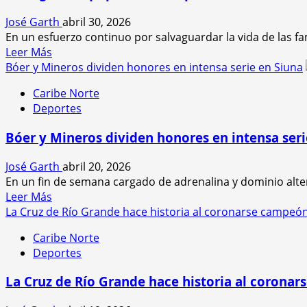
José Garth
abril 30, 2026
En un esfuerzo continuo por salvaguardar la vida de las fam
Leer
Leer Más
más
Bóer y Mineros dividen honores en intensa serie en Siuna
acerca
Caribe Norte
de
Deportes
Entrega
de
Bóer y Mineros dividen honores en intensa seri
equipamiento
especializado
José Garth
abril 20, 2026
ante
En un fin de semana cargado de adrenalina y dominio alterno
desastres
Leer
Leer Más
en
más
La Cruz de Río Grande hace historia al coronarse campeón 
el
acerca
Caribe
Caribe Norte
de
Norte
Deportes
Bóer
y
La Cruz de Río Grande hace historia al coronar
Mineros
dividen