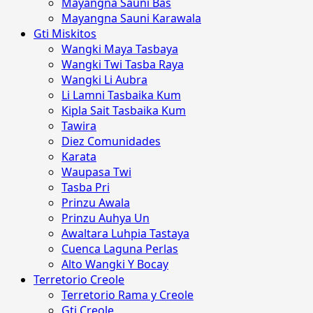
Mayangna Sauni Bas
Mayangna Sauni Karawala
Gti Miskitos
Wangki Maya Tasbaya
Wangki Twi Tasba Raya
Wangki Li Aubra
Li Lamni Tasbaika Kum
Kipla Sait Tasbaika Kum
Tawira
Diez Comunidades
Karata
Waupasa Twi
Tasba Pri
Prinzu Awala
Prinzu Auhya Un
Awaltara Luhpia Tastaya
Cuenca Laguna Perlas
Alto Wangki Y Bocay
Terretorio Creole
Terretorio Rama y Creole
Gti Creole